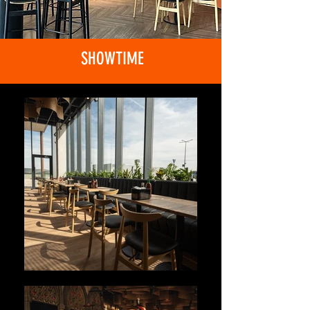
SHOWTIME